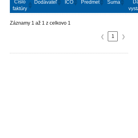
Číslo
D
Dodávateľ
IČO
Predmet
Suma
faktúry
vyst
Záznamy 1 až 1 z celkovo 1
1
❮
❯