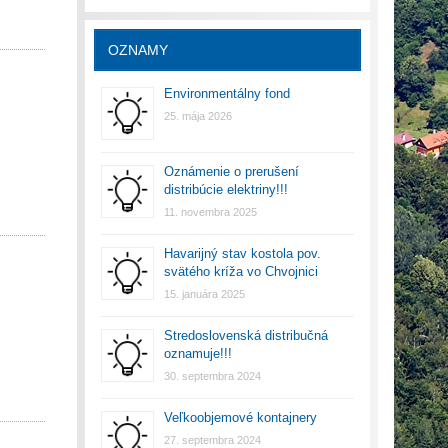
OZNAMY
Environmentálny fond
25. mája 2026
Oznámenie o prerušení
distribúcie elektriny!!!
11. novembra 2025
Havarijný stav kostola pov.
svätého kríža vo Chvojnici
15. januára 2025
Stredoslovenská distribučná
oznamuje!!!
30. septembra 2024
Veľkoobjemové kontajnery
27. septembra 2024