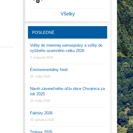
Všetky
POSLEDNÉ
Voľby do miestnej samosprávy a voľby do
vyššieho územného celku 2026
5. augusta 2026
Environmentálny fond
25. mája 2026
Návrh záverečného účtu obce Chvojnica za
rok 2025
25. mája 2026
Faktúry 2026
20. januára 2026
Zmluvy 2026