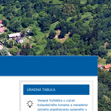
ÚRADNÁ TABUĽA
Verejná Vyhláška o začatí
kolaudačného konania a nariadenie
ústneho pojednávania spojeného s