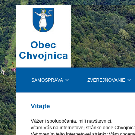
SAMOSPRÁVA
ZVEREJŇOVANIE
Vitajte
Vážení spoluobčania, milí návštevníci,
vítam Vás na internetovej stránke obce Chvojnic
Vytvorením tejto internetovej stránky Vám chceme