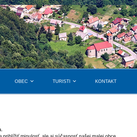
OBEC
TURISTI
KONTAKT
a.
 priblížiť minulosť, ale aj súčasnosť našej malej obce.