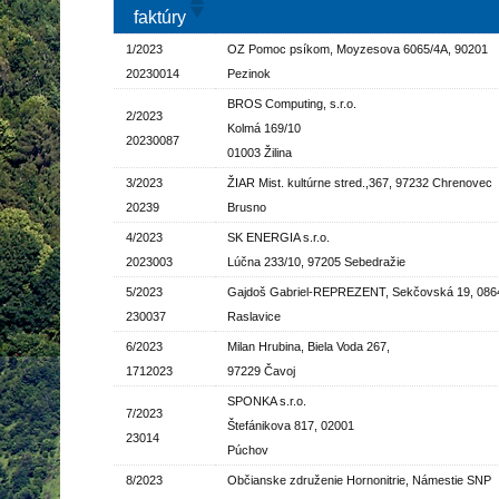
faktúry
1/2023
OZ Pomoc psíkom, Moyzesova 6065/4A, 90201
20230014
Pezinok
BROS Computing, s.r.o.
2/2023
Kolmá 169/10
20230087
01003 Žilina
3/2023
ŽIAR Mist. kultúrne stred.,367, 97232 Chrenovec
20239
Brusno
4/2023
SK ENERGIA s.r.o.
2023003
Lúčna 233/10, 97205 Sebedražie
5/2023
Gajdoš Gabriel-REPREZENT, Sekčovská 19, 086
230037
Raslavice
6/2023
Milan Hrubina, Biela Voda 267,
1712023
97229 Čavoj
SPONKA s.r.o.
7/2023
Štefánikova 817, 02001
23014
Púchov
8/2023
Občianske združenie Hornonitrie, Námestie SNP