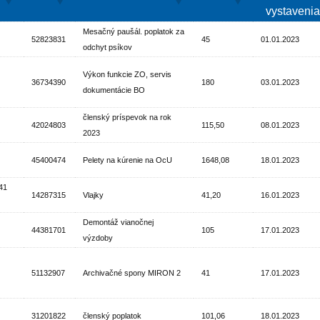
vystaveni
Mesačný paušál. poplatok za
52823831
45
01.01.2023
odchyt psíkov
Výkon funkcie ZO, servis
36734390
180
03.01.2023
dokumentácie BO
členský príspevok na rok
42024803
115,50
08.01.2023
2023
45400474
Pelety na kúrenie na OcU
1648,08
18.01.2023
41
14287315
Vlajky
41,20
16.01.2023
Demontáž vianočnej
44381701
105
17.01.2023
výzdoby
51132907
Archivačné spony MIRON 2
41
17.01.2023
31201822
členský poplatok
101,06
18.01.2023