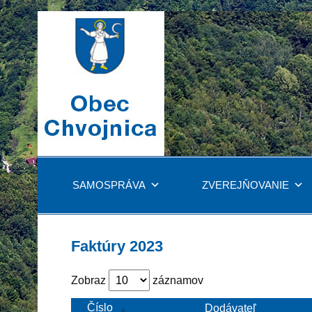
SAMOSPRÁVA
ZVEREJŇOVANIE
Faktúry 2023
Zobraz
záznamov
Číslo
Dodávateľ