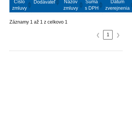
Číslo
Názov
Suma
Dátum
Dodávateľ
zmluvy
zmluvy
s DPH
zverejnenia
Záznamy 1 až 1 z celkovo 1
1
❮
❯