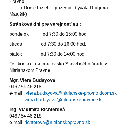
Pravno
( Dom služieb – prízemie, bývalá Drogéria
Matušík)
Stránkové dni pre verejnosť sú :
pondelok od 7:30 do 15:00 hod.
streda od 7:30 do 16:00 hod.
piatok od 7:30 do 14:00 hod.
Tel. kontakt na pracovisko Stavebného úradu v
Nitrianskom Pravne:
Mgr. Viera Budayová
046 / 54 46 218
e-mail:
viera.budayova@nitrianske-pravno.dcom.sk
viera.budayova@nitrianskepravno.sk
Ing. Vladimíra Richterová
046 / 54 46 218
e-mail:
richterova@nitrianskepravno.sk