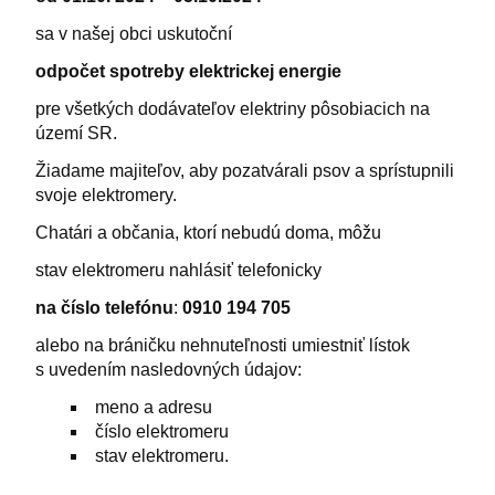
sa v našej obci uskutoční
odpočet spotreby
elektrickej energie
pre všetkých dodávateľov elektriny pôsobiacich na
území SR.
Žiadame majiteľov, aby pozatvárali psov a sprístupnili
svoje elektromery.
Chatári a občania, ktorí nebudú doma, môžu
stav elektromeru nahlásiť telefonicky
na číslo telefónu
:
0910 194 705
alebo na bráničku nehnuteľnosti umiestniť lístok
s uvedením nasledovných údajov:
meno a adresu
číslo elektromeru
stav elektromeru.