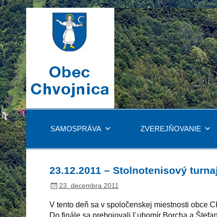
SAMOSPRÁVA
ZVEREJŇOVANIE
23.12.2011 – Stolnotenisový turna
23. decembra 2011
V tento deň sa v spoločenskej miestnosti obce C
Do finále sa prebojovali Ľubomír Borcha a Štefa