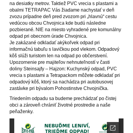
na desiatky metrov. Taktiež PVC vrecia s plastami a
obalmi TETRAPAC Vás žiadame nachystať v deň
zvozu prípadne deň pred zvozom pri „hlavnú“ cestu
vedúcou obcou Chvojnica kde budú následne
pozbierané. NIE na miesto vyhradené pre komunálny
odpad pri obecnom úrade Chvojnica.
Je zakázané odkladať akýkoľvek odpad pri
informačnú tabuľu s lavičkou pod vlekom. Odpadový
kôš slúži turistom len na odpad po občerstvení.
Upozornenie pre majiteľov nehnuteľností v časti
doliny Steinsajfy – Hajzon: Kuchynský odpad, PVC
vrecia s plastami a Tetrapackom môžete odkladať pri
odpadový kôš, ktorý sa nachádza pri autobusovej
zastávke pri bývalom Pohostinstve Chvojnička.
Triedením odpadu sa budeme prechádzať po čistej
obci a zároveň chrániť životné prostredie a naše
peňaženky.