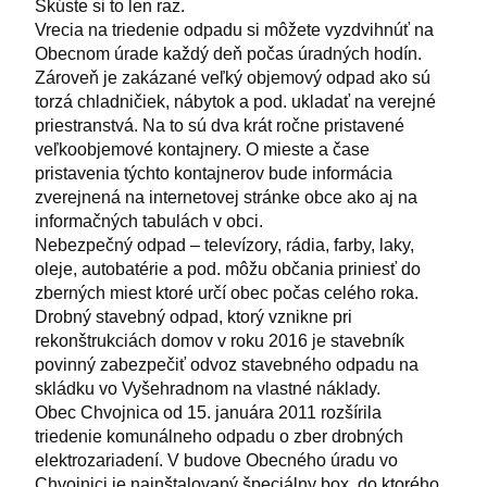
Skúste si to len raz.
Vrecia na triedenie odpadu si môžete vyzdvihnúť na
Obecnom úrade každý deň počas úradných hodín.
Zároveň je zakázané veľký objemový odpad ako sú
torzá chladničiek, nábytok a pod. ukladať na verejné
priestranstvá. Na to sú dva krát ročne pristavené
veľkoobjemové kontajnery. O mieste a čase
pristavenia týchto kontajnerov bude informácia
zverejnená na internetovej stránke obce ako aj na
informačných tabulách v obci.
Nebezpečný odpad – televízory, rádia, farby, laky,
oleje, autobatérie a pod. môžu občania priniesť do
zberných miest ktoré určí obec počas celého roka.
Drobný stavebný odpad, ktorý vznikne pri
rekonštrukciách domov v roku 2016 je stavebník
povinný zabezpečiť odvoz stavebného odpadu na
skládku vo Vyšehradnom na vlastné náklady.
Obec Chvojnica od 15. januára 2011 rozšírila
triedenie komunálneho odpadu o zber drobných
elektrozariadení. V budove Obecného úradu vo
Chvojnici je nainštalovaný špeciálny box, do ktorého