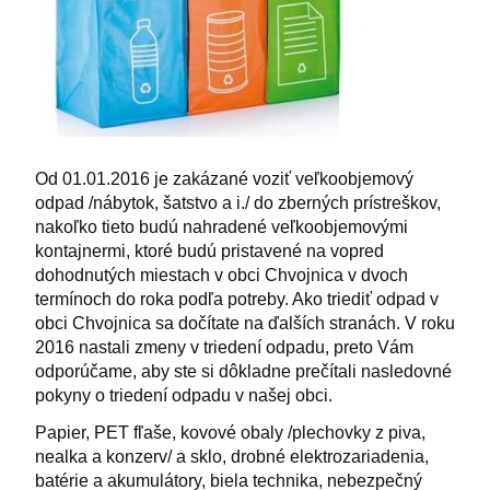
Od 01.01.2016 je zakázané voziť veľkoobjemový
odpad /nábytok, šatstvo a i./ do zberných prístreškov,
nakoľko tieto budú nahradené veľkoobjemovými
kontajnermi, ktoré budú pristavené na vopred
dohodnutých miestach v obci Chvojnica v dvoch
termínoch do roka podľa potreby. Ako triediť odpad v
obci Chvojnica sa dočítate na ďalších stranách. V roku
2016 nastali zmeny v triedení odpadu, preto Vám
odporúčame, aby ste si dôkladne prečítali nasledovné
pokyny o triedení odpadu v našej obci.
Papier, PET fľaše, kovové obaly /plechovky z piva,
nealka a konzerv/ a sklo, drobné elektrozariadenia,
batérie a akumulátory, biela technika, nebezpečný