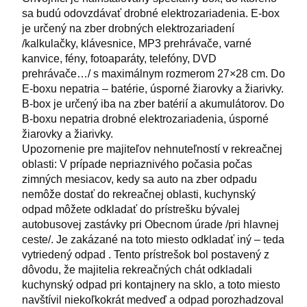
sa budú odovzdávať drobné elektrozariadenia. E-box
je určený na zber drobných elektrozariadení
/kalkulačky, klávesnice, MP3 prehrávače, varné
kanvice, fény, fotoaparáty, telefóny, DVD
prehrávače…/ s maximálnym rozmerom 27×28 cm. Do
E-boxu nepatria – batérie, úsporné žiarovky a žiarivky.
B-box je určený iba na zber batérií a akumulátorov. Do
B-boxu nepatria drobné elektrozariadenia, úsporné
žiarovky a žiarivky.
Upozornenie pre majiteľov nehnuteľností v rekreačnej
oblasti: V prípade nepriaznivého počasia počas
zimných mesiacov, kedy sa auto na zber odpadu
nemôže dostať do rekreačnej oblasti, kuchynský
odpad môžete odkladať do prístrešku bývalej
autobusovej zastávky pri Obecnom úrade /pri hlavnej
ceste/. Je zakázané na toto miesto odkladať iný – teda
vytriedený odpad . Tento prístrešok bol postavený z
dôvodu, že majitelia rekreačných chát odkladali
kuchynský odpad pri kontajnery na sklo, a toto miesto
navštívil niekoľkokrát medveď a odpad porozhadzoval