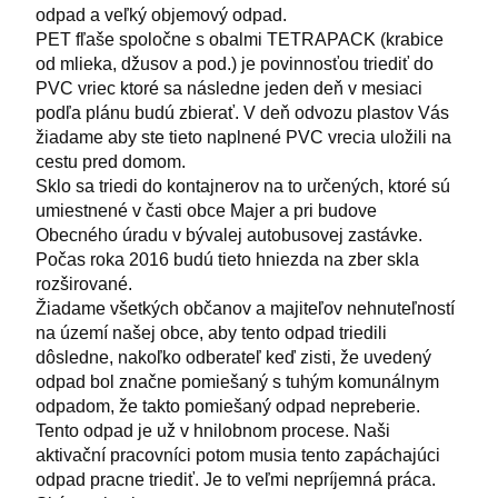
odpad a veľký objemový odpad.
PET fľaše spoločne s obalmi TETRAPACK (krabice
od mlieka, džusov a pod.) je povinnosťou triediť do
PVC vriec ktoré sa následne jeden deň v mesiaci
podľa plánu budú zbierať. V deň odvozu plastov Vás
žiadame aby ste tieto naplnené PVC vrecia uložili na
cestu pred domom.
Sklo sa triedi do kontajnerov na to určených, ktoré sú
umiestnené v časti obce Majer a pri budove
Obecného úradu v bývalej autobusovej zastávke.
Počas roka 2016 budú tieto hniezda na zber skla
rozširované.
Žiadame všetkých občanov a majiteľov nehnuteľností
na území našej obce, aby tento odpad triedili
dôsledne, nakoľko odberateľ keď zisti, že uvedený
odpad bol značne pomiešaný s tuhým komunálnym
odpadom, že takto pomiešaný odpad nepreberie.
Tento odpad je už v hnilobnom procese. Naši
aktivační pracovníci potom musia tento zapáchajúci
odpad pracne triediť. Je to veľmi nepríjemná práca.