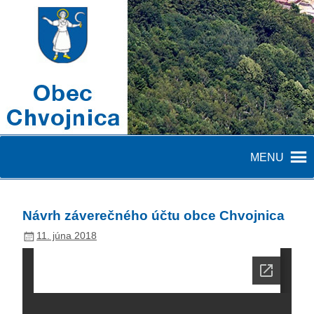
MENU
Návrh záverečného účtu obce Chvojnica
11. júna 2018