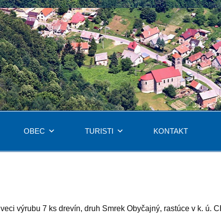
OBEC
TURISTI
KONTAKT
9
ci výrubu 7 ks drevín, druh Smrek Obyčajný, rastúce v k. ú. CH