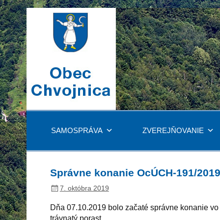
SAMOSPRÁVA
ZVEREJŇOVANIE
Správne konanie OcÚCH-191/201
7. októbra 2019
Dňa 07.10.2019 bolo začaté správne konanie vo ve
trávnatý porast.