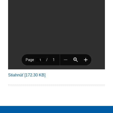
Stiahnúť [172.30 KB]