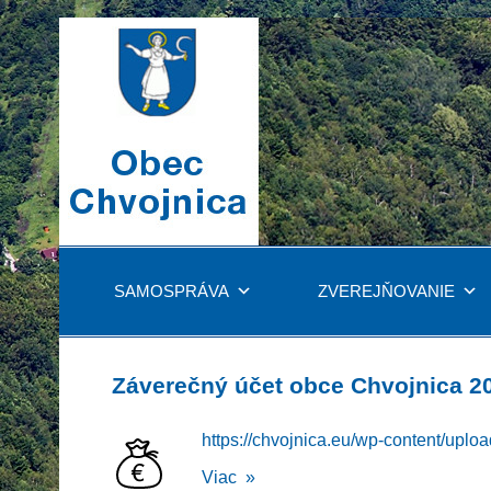
SAMOSPRÁVA
ZVEREJŇOVANIE
Záverečný účet obce Chvojnica 2
https://chvojnica.eu/wp-content/up
Viac »