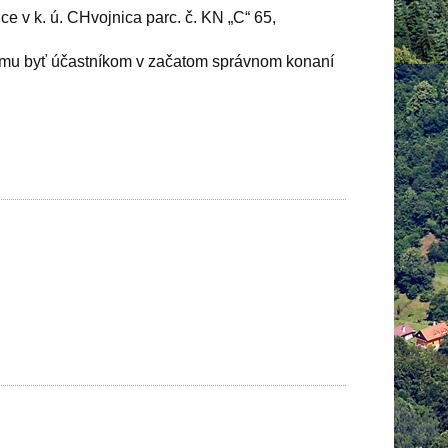
e v k. ú. CHvojnica parc. č. KN „C“ 65,
ujmu byť účastníkom v začatom správnom konaní