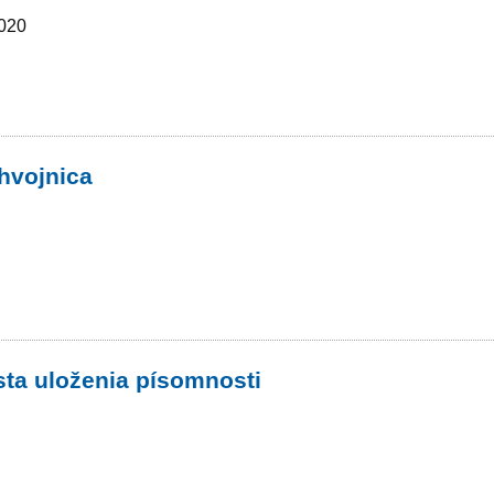
2020
hvojnica
ta uloženia písomnosti