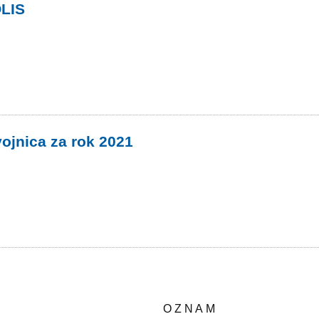
OLIS
ojnica za rok 2021
O Z N A M