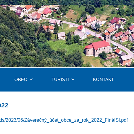
OBEC
TURISTI
KONTAKT
022
loads/2023/06/Záverečný_účet_obce_za_rok_2022_FinálSl.pdf