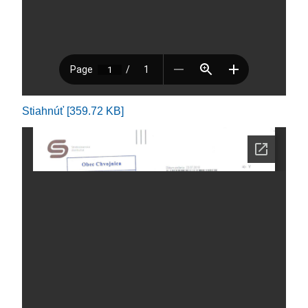
Stiahnúť [359.72 KB]