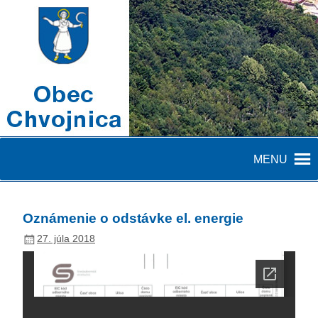
MENU
Oznámenie o odstávke el. energie
27. júla 2018