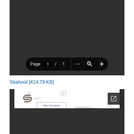
Stiahnúť [414.78 KB]