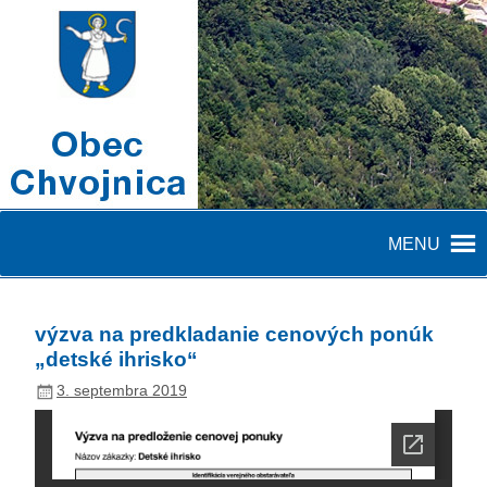
MENU
výzva na predkladanie cenových ponúk
„detské ihrisko“
3. septembra 2019